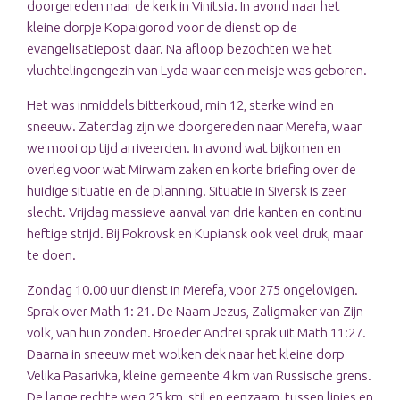
doorgereden naar de kerk in Vinitsia. In avond naar het
kleine dorpje Kopaigorod voor de dienst op de
evangelisatiepost daar. Na afloop bezochten we het
vluchtelingengezin van Lyda waar een meisje was geboren.
Het was inmiddels bitterkoud, min 12, sterke wind en
sneeuw. Zaterdag zijn we doorgereden naar Merefa, waar
we mooi op tijd arriveerden. In avond wat bijkomen en
overleg voor wat Mirwam zaken en korte briefing over de
huidige situatie en de planning. Situatie in Siversk is zeer
slecht. Vrijdag massieve aanval van drie kanten en continu
heftige strijd. Bij Pokrovsk en Kupiansk ook veel druk, maar
te doen.
Zondag 10.00 uur dienst in Merefa, voor 275 ongelovigen.
Sprak over Math 1: 21. De Naam Jezus, Zaligmaker van Zijn
volk, van hun zonden. Broeder Andrei sprak uit Math 11:27.
Daarna in sneeuw met wolken dek naar het kleine dorp
Velika Pasarivka, kleine gemeente 4 km van Russische grens.
De lange rechte weg 25 km, stil en eenzaam, tussen linies en