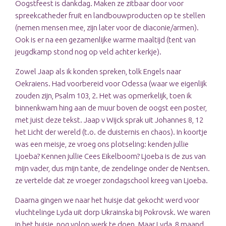
Oogstfeest is dankdag. Maken ze zitbaar door voor
spreekcatheder fruit en landbouwproducten op te stellen
(nemen mensen mee, zijn later voor de diaconie/armen).
Ook is er na een gezamenlijke warme maaltijd (tent van
jeugdkamp stond nog op veld achter kerkje).
Zowel Jaap als ik konden spreken, tolk Engels naar
Oekraiens. Had voorbereid voor Odessa (waar we eigenlijk
zouden zijn, Psalm 103, 2. Het was opmerkelijk, toen ik
binnenkwam hing aan de muur boven de oogst een poster,
met juist deze tekst. Jaap v Wijck sprak uit Johannes 8, 12
het Licht der wereld (t.o. de duisternis en chaos). In koortje
was een meisje, ze vroeg ons plotseling: kenden jullie
Ljoeba? Kennen jullie Cees Eikelboom? Ljoeba is de zus van
mijn vader, dus mijn tante, de zendelinge onder de Nentsen.
ze vertelde dat ze vroeger zondagschool kreeg van Ljoeba.
Daarna gingen we naar het huisje dat gekocht werd voor
vluchtelinge Lyda uit dorp Ukrainska bij Pokrovsk. We waren
in het huisje, nog volop werk te doen. Maar Lyda, 8 maand