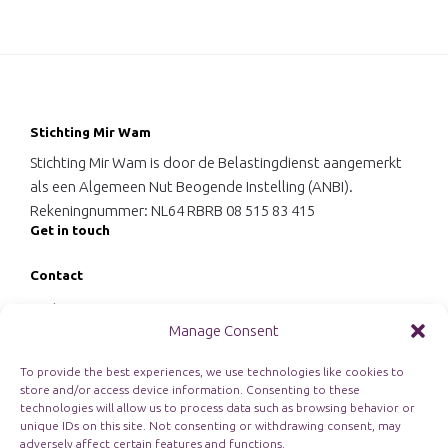
Stichting Mir Wam
Stichting Mir Wam is door de Belastingdienst aangemerkt
als een Algemeen Nut Beogende Instelling (ANBI).
Rekeningnummer: NL64 RBRB 08 515 83 415
Get in touch
Contact
Stichting Mir Wam
Manage Consent
't Hoefje 24
4311 EZ Bruinisse
To provide the best experiences, we use technologies like cookies to
+31 6 10927879
store and/or access device information. Consenting to these
info@mirwam.nl
technologies will allow us to process data such as browsing behavior or
unique IDs on this site. Not consenting or withdrawing consent, may
adversely affect certain features and functions.