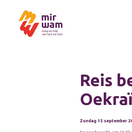
Reis b
Oekraï
Zondag 15 september 2