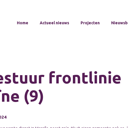
Home
Actueel nieuws
Projecten
Nieuwsb
estuur frontlinie
ne (9)
024