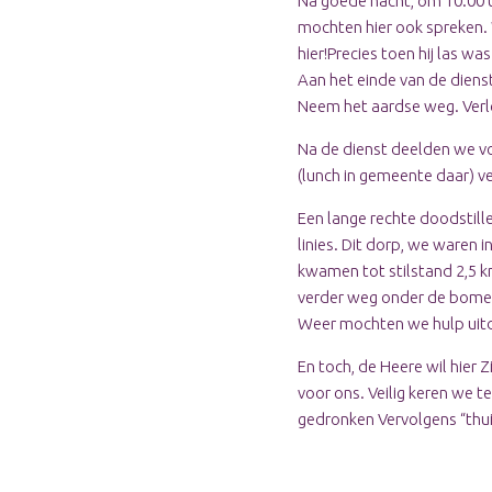
Na goede nacht, om 10.00 u
mochten hier ook spreken. 
hier!Precies toen hij las w
Aan het einde van de dienst 
Neem het aardse weg. Verl
Na de dienst deelden we vo
(lunch in gemeente daar) ve
Een lange rechte doodstille
linies. Dit dorp, we waren 
kwamen tot stilstand 2,5 k
verder weg onder de bomen 
Weer mochten we hulp uitd
En toch, de Heere wil hier
voor ons. Veilig keren we 
gedronken Vervolgens “thu