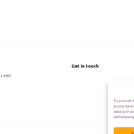
Get in touch
ls een
To provide t
access devic
data such as
withdrawing
A