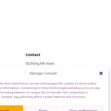
Contact
Stichting Mir Wam
't Hoefje 24
Manage Consent
4311 EZ Bruinisse
+31 6 10927879
he best experiences, we use technologies like cookies to store and/or
info@mirwam.nl
e information. Consenting to these technologies will allow us to process
 browsing behavior or unique IDs on this site. Not consenting or
 consent, may adversely affect certain features and functions.
ccept
Deny
View preferences