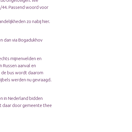
 200 ongelovigen. We
36/44. Passend woord voor
andelijkheden zo nabij hier.
 en dan via Bogadukhov
rechts mijnenvelden en
en Russen aanval en
es, de bus wordt daarom
bijbels werden nu gevraagd.
en in Nederland bidden
rdt daar door gemeente thee