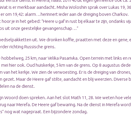
ur eerste dienst in Merefa, naast zo’n 40 uit eigen gemeente ook ca.
Wat is er merkbaar aandacht. Misha Woloshin sprak over Lukas 19, 
as er om 19,42: alarm…herinnert ieder aan de dreiging boven Charkov.
hoor je in het gebed: “Heere u gaf in rust bij elkaar te zijn, ondanks vij
os uit onze geestelijke gevangenschap…”
edselpakketten uit. We dronken koffie, praatten met deze en gene,
rder richting Russische grens.
 hobbelweg, 25 km, naar Velika Pasarivka. Open terrein met links en 
in mei hier ook. Oud huiskerkje, 5 km van de grens. Op 8 augustus ded
m van het kerkje. We zien de verwoesting. Er is de dreiging van dron
gezet. Maar de Heere gaf stilte, aandacht en blij weerzien. Diverse 
elen na de dienst.
 Zijn Woord doen spreken. Aan het slot Math 11, 28. We weten hoe vel
terug naar Merefa. De Heere gaf bewaring. Na de dienst in Merefa wo
is” nog wat nagepraat. Een bijzondere zondag.