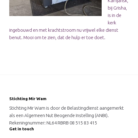
Kamjansk,
bij Grisha,
is in de
kerk
ingebouwd en met krachtstroom nu vrijwel elke dienst
benut. Mooi om te zien, dat de hulp er toe doet.
Stichting Mir Wam
Stichting Mir Wam is door de Belastingdienst aangemerkt
als een Algemeen Nut Beogende Instelling (ANBI).
Rekeningnummer: NL64 RBRB 08 515 83 415
Get in touch