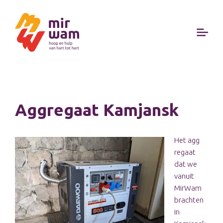
Aggregaat Kamjansk
Het agg
regaat
dat we
vanuit
MirWam
brachten
in